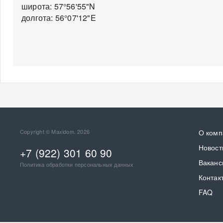
широта: 57°56'55"N
долгота: 56°07'12"E
Copyright © Maxidom. 2026
О комп
Новост
+7 (922) 301 60 90
Ваканс
Политика обработки персональных данных
Контак
FAQ