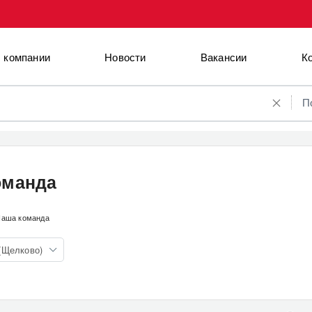
 компании
Новости
Вакансии
К
П
оманда
аша команда
(Щелково)