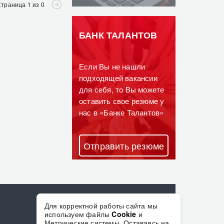
траница 1 из 0
БАНК ТАЛАНТОВ
Если Вы не нашли
подходящей вакансии
для себя, то Вы можете
оставить свое резюме у
нас в «Банке Талантов»
Отправить резюме
Для корректной работы сайта мы
Vkontakte
Odnoklassniki
Telegram
используем файлы
Cookie
и
Метрические системы. Оставаясь на